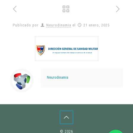
Publicado por
Neurodinamia
el
21 enero, 2025
Neurodinamia
©
2026