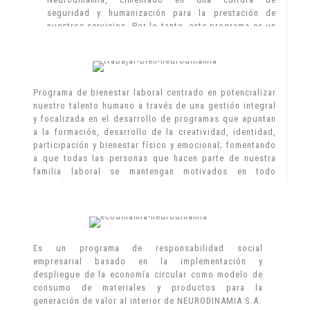
seguridad y humanización para la prestación de
nuestros servicios. Por lo tanto, este programa es un
compromiso declarado para trabajar en la mitigación
y prevención de los diferentes factores de riesgos en
los que día a día se exponen nuestros pacientes, sus
familias, trabajadores y demás usuarios.
Programa de bienestar laboral centrado en potencializar
nuestro talento humano a través de una gestión integral
y focalizada en el desarrollo de programas que apuntan
a la formación, desarrollo de la creatividad, identidad,
participación y bienestar físico y emocional; fomentando
a que todas las personas que hacen parte de nuestra
familia laboral se mantengan motivados en todo
momento.
Somos conscientes que un clima laboral basado en la
felicidad aumenta el compromiso y la productiva
organizacional.
Es un programa de responsabilidad social
empresarial basado en la implementación y
despliegue de la economía circular como modelo de
consumo de materiales y productos para la
generación de valor al interior de NEURODINAMIA S.A.