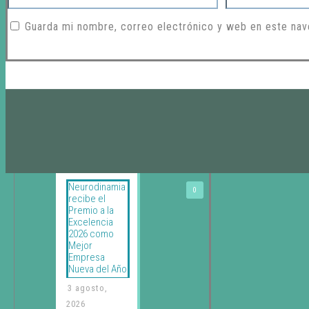
Guarda mi nombre, correo electrónico y web en este nav
Noticias
Neurodinamia
0
recibe el
Premio a la
Excelencia
2026 como
Mejor
Empresa
Nueva del Año
3 agosto,
2026