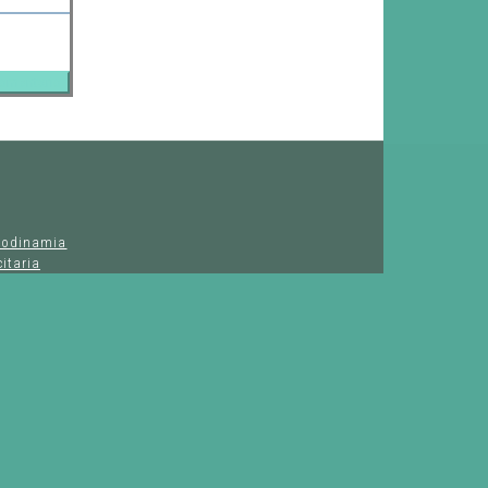
modinamia
itaria