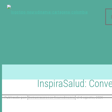
InspiraSalud: Conv
Publicado por
Comunicaciones Neurodinamia
el
5 agosto, 2025