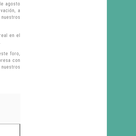
de agosto
vación, a
 nuestros
real en el
.
este foro,
presa con
e nuestros