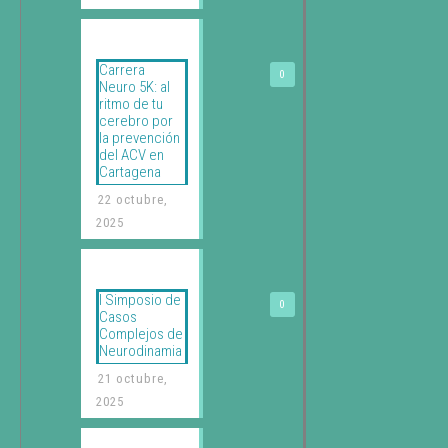
Carrera
0
Neuro 5K: al
ritmo de tu
cerebro por
la prevención
del ACV en
Cartagena
22 octubre,
2025
I Simposio de
0
Casos
Complejos de
Neurodinamia
21 octubre,
2025