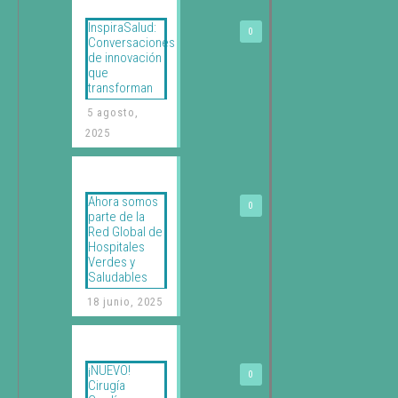
InspiraSalud:
0
Conversaciones
de innovación
que
transforman
5 agosto,
2025
Ahora somos
0
parte de la
Red Global de
Hospitales
Verdes y
Saludables
18 junio, 2025
¡NUEVO!
0
Cirugía